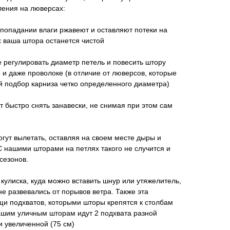
ления на люверсах:
попадании влаги ржавеют и оставляют потеки на
х ваша штора останется чистой
е регулировать диаметр петель и повесить штору
 и даже проволоке (в отличие от люверсов, которые
 подбор карниза четко определенного диаметра)
т быстро снять занавески, не снимая при этом сам
огут вылетать, оставляя на своем месте дыры и
С нашими шторами на петлях такого не случится и
сезонов.
кулиска, куда можно вставить шнур или утяжелитель,
е развевались от порывов ветра. Также эта
и подхватов, которыми шторы крепятся к столбам
ашим уличным шторам идут 2 подхвата разной
и увеличенной (75 см)