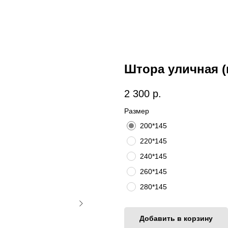
Штора уличная (
2 300
р.
Размер
200*145
220*145
240*145
260*145
280*145
Добавить в корзину