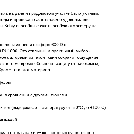
дыха на даче и придомовом участке было уютным,
оды и приносило эстетическое удовольствие.
ы Kristy способны создать особую атмосферу на
овлены из ткани оксфорд 600 D c
 PU1000. Это стильный и практичный выбор -
она шторами из такой ткани сохранит ощущение
е и в то же время обеспечит защиту от насекомых,
Кроме того этот материал:
эффект
, в сравнении с другими тканями
ый год (выдерживает температуру от -50°C до +100°C)
рязнений.
виде петель на липучках, которые существенно